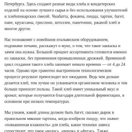
Петербурга. Здесь создают разные виды хлеба и кондитерских
изделий на основе лучшего сырья и без использования улучшителей
и хлебопекарских смесей. Чиабатта, фокачча, пицца, тартин, багет,
пане, круассаны, гриссини, штоллен, панетонни, ржаной хлеб и
многое другое.
Нас познакомят с новейшим итальянским оборудованием,
подовыми печами, расскажут о муке, о том, что такое закваска и
зачем она нужна. Большой процент ассортимента готовится именно
из закваски, без применения промышленных дрожжей. Временной
цикл создания такого хлеба занимает немало времени — от 4 до 24
часов. Однако при грамотно выстроенном технологическом
процессе результат превосходит все ожидания. Ведь чем дольше
делается хлеб, тем лучше он усваивается организмом человека и тем
больше приносит пользы. Такой хлеб имеет уникальный вкус и
аромат, которые получаются благодаря длительной ферментации, в
основном при низких температурах.
Мы узнаем, какой длины должен быть багет, сколько дырок в
правильном мякише тартина, когда изобрели пиццу, что значит
«повышенная влажность» для хлеба, какие техники замеса
существуют, что такое «колос», «венок» и «фугас». Также