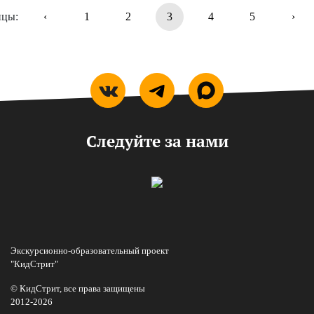
Страницы
ицы:
‹
1
2
3
4
5
›
Page
Page
Current Page
Page
Page
Следуйте за нами
Экскурсионно-образовательный проект
"КидСтрит"
© КидСтрит, все права защищены
2012-2026