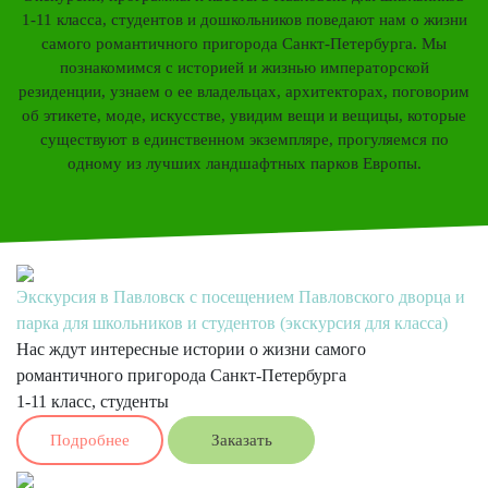
1-11 класса, студентов и дошкольников поведают нам о жизни
самого романтичного пригорода Санкт-Петербурга. Мы
познакомимся с историей и жизнью императорской
резиденции, узнаем о ее владельцах, архитекторах, поговорим
об этикете, моде, искусстве, увидим вещи и вещицы, которые
существуют в единственном экземпляре, прогуляемся по
одному из лучших ландшафтных парков Европы.
Экскурсия в Павловск с посещением Павловского дворца и
парка для школьников и студентов (экскурсия для класса)
Нас ждут интересные истории о жизни самого
романтичного пригорода Санкт-Петербурга
1-11 класс, студенты
Подробнее
Заказать