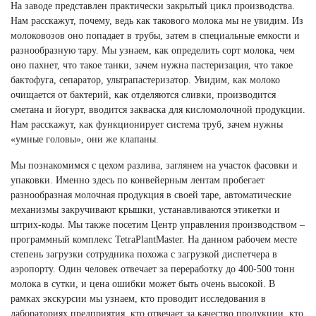
На заводе представлен практически закрытый цикл производства.
Нам расскажут, почему, ведь как такового молока мы не увидим. Из
молоковозов оно попадает в трубы, затем в специальные емкости и
разнообразную тару. Мы узнаем, как определить сорт молока, чем
оно пахнет, что такое танки, зачем нужна пастеризация, что такое
бактофуга, сепаратор, ультрапастеризатор. Увидим, как молоко
очищается от бактерий, как отделяются сливки, производится
сметана и йогурт, вводится закваска для кисломолочной продукции.
Нам расскажут, как функционирует система труб, зачем нужны
«умные головы», они же клапаны.
Мы познакомимся с цехом разлива, заглянем на участок фасовки и
упаковки. Именно здесь по конвейерным лентам пробегает
разнообразная молочная продукция в своей таре, автоматические
механизмы закручивают крышки, устанавливаются этикетки и
штрих-коды. Мы также посетим Центр управления производством –
программный комплекс TetraPlantMaster. На данном рабочем месте
степень загрузки сотрудника похожа с загрузкой диспетчера в
аэропорту. Один человек отвечает за переработку до 400-500 тонн
молока в сутки, и цена ошибки может быть очень высокой. В
рамках экскурсии мы узнаем, кто проводит исследования в
лабораториях предприятия, кто отвечает за качество продукции, кто