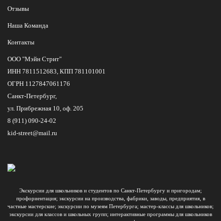
Отзывы
Наша Команда
Контакты
ООО "Мэйн Стрит"
ИНН 7811512683, КПП 781101001
ОГРН 1127847061176
Санкт-Петербург,
ул. Прибрежная 10, оф. 205
8 (911) 090-24-02
kid-street@mail.ru
Экскурсии для школьников и студентов по Санкт-Петербургу и пригородам;
профориентация; экскурсии на производства, фабрики, заводы, предприятия, в
частные мастерские; экскурсии по музеям Петербурга; мастер-классы для школьников;
экскурсии для классов и школьных групп; интерактивные программы для школьников