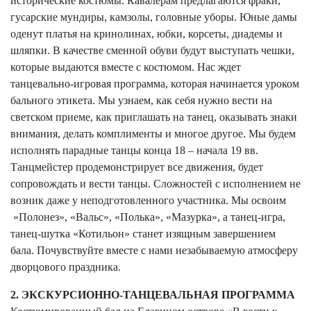
исторические костюмы. Кавалерам предлагаются фраки,
гусарские мундиры, камзолы, головные уборы. Юные дамы
оденут платья на кринолинах, юбки, корсеты, диадемы и
шляпки. В качестве сменной обуви будут выступать чешки,
которые выдаются вместе с костюмом. Нас ждет
танцевально-игровая программа, которая начинается уроком
бального этикета. Мы узнаем, как себя нужно вести на
светском приеме, как приглашать на танец, оказывать знаки
внимания, делать комплименты и многое другое. Мы будем
исполнять парадные танцы конца 18 – начала 19 вв.
Танцмейстер продемонстрирует все движения, будет
сопровождать и вести танцы. Сложностей с исполнением не
возник даже у неподготовленного участника. Мы освоим
«Полонез», «Вальс», «Полька», «Мазурка», а танец-игра,
танец-шутка «Котильон» станет изящным завершением
бала. Почувствуйте вместе с нами незабываемую атмосферу
дворцового праздника.
2. ЭКСКУРСИОННО-ТАНЦЕВАЛЬНАЯ ПРОГРАММА