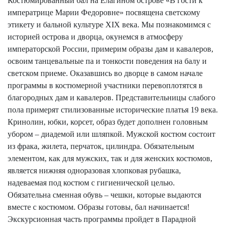
Костюмированный бал на Елагином острове «В гости к
императрице Марии Федоровне» посвящена светскому
этикету и бальной культуре XIX века. Мы познакомимся с
историей острова и дворца, окунемся в атмосферу
императорской России, примерим образы дам и кавалеров,
освоим танцевальные па и тонкости поведения на балу и
светском приеме. Оказавшись во дворце в самом начале
программы в костюмерной участники перевоплотятся в
благородных дам и кавалеров. Представительницы слабого
пола примерят стилизованные исторические платья 19 века.
Кринолин, юбки, корсет, образ будет дополнен головным
убором – диадемой или шляпкой. Мужской костюм состоит
из фрака, жилета, перчаток, цилиндра. Обязательным
элементом, как для мужских, так и для женских костюмов,
является нижняя одноразовая хлопковая рубашка,
надеваемая под костюм с гигиенической целью.
Обязательна сменная обувь – чешки, которые выдаются
вместе с костюмом. Образы готовы, бал начинается!
Экскурсионная часть программы пройдет в Парадной