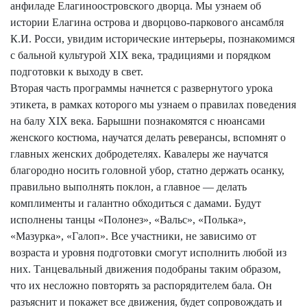
анфиладе Елагиноостровского дворца. Мы узнаем об
истории Елагина острова и дворцово-паркового ансамбля
К.И. Росси, увидим исторические интерьеры, познакомимся
с бальной культурой XIX века, традициями и порядком
подготовки к выходу в свет.
Вторая часть программы начнется с развернутого урока
этикета, в рамках которого мы узнаем о правилах поведения
на балу XIX века. Барышни познакомятся с нюансами
женского костюма, научатся делать реверансы, вспомнят о
главных женских добродетелях. Кавалеры же научатся
благородно носить головной убор, статно держать осанку,
правильно выполнять поклон, а главное — делать
комплименты и галантно обходиться с дамами. Будут
исполнены танцы «Полонез», «Вальс», «Полька»,
«Мазурка», «Галоп». Все участники, не зависимо от
возраста и уровня подготовки смогут исполнить любой из
них. Танцевальный движения подобраны таким образом,
что их несложно повторять за распорядителем бала. Он
разъяснит и покажет все движения, будет сопровождать и