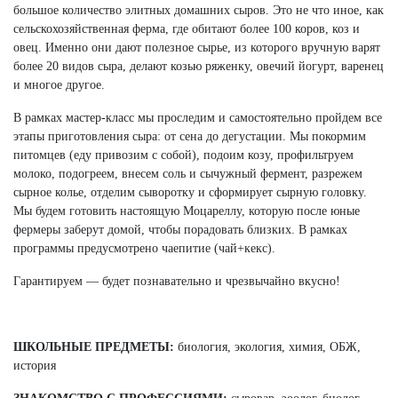
большое количество элитных домашних сыров. Это не что иное, как
сельскохозяйственная ферма, где обитают более 100 коров, коз и
овец. Именно они дают полезное сырье, из которого вручную варят
более 20 видов сыра, делают козью ряженку, овечий йогурт, варенец
и многое другое.
В рамках мастер-класс мы проследим и самостоятельно пройдем все
этапы приготовления сыра: от сена до дегустации. Мы покормим
питомцев (еду привозим с собой), подоим козу, профильтруем
молоко, подогреем, внесем соль и сычужный фермент, разрежем
сырное колье, отделим сыворотку и сформирует сырную головку.
Мы будем готовить настоящую Моцареллу, которую после юные
фермеры заберут домой, чтобы порадовать близких. В рамках
программы предусмотрено чаепитие (чай+кекс).
Гарантируем — будет познавательно и чрезвычайно вкусно!
ШКОЛЬНЫЕ ПРЕДМЕТЫ:
биология, экология, химия, ОБЖ,
история