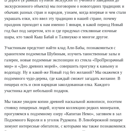
В дороге (в рамках путевой экскурсии от учебного заведения до
экскурсионного объекта) мы поговорим о новогодних традициях и
обычаях разных стран и народов, узнаем, когда впервые и чем стали
украшать елки, кто ввел эту традицию в нашей стране, почему
праздник приходит к нам именно 1 января, в какой период Новый
год был под запретом, кто и где придумал стеклянные елочные
шары, кто такой Кыш Бабай и Талвиукко и многое другое.
Участникам предстоит найти клад Али-Бабы, познакомиться с
хранителем подземелья Шубиным, изучить таинственные залы и
галереи, новые подземные экспозиции из стекла «ПроПризрачный
мир» и «Дно древних морей», совершить прогулку к каньону и
водопаду. Ну и какой-же Новый год без желаний? Мы окажемся у
подземного чудо-дерева, где каждый сможет загадать желание. В
пещерах есть и своя нарядная заколдованная елка. Каждого
участника ждет небольшой подарок.
Мы также увидим копии древней наскальной живописи, посетим
стоянку пещерных людей, изучим коллекцию редких минералов,
прогуляемся к подземному озеру «Капитан Немо», заглянем в зал
Подземного Короля и в уголок Рудокопа. В Левобережной пещере
зимуют интересные обитатели, с которыми мы также познакомимся.