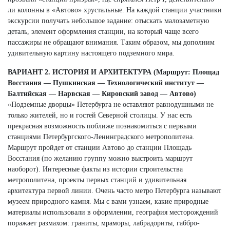
ли колонны в «Автово» хрустальные. На каждой станции участники
экскурсии получать небольшое задание: отыскать малозаметную
деталь, элемент оформления станции, на который чаще всего
пассажиры не обращают внимания. Таким образом, мы дополним
удивительную картину настоящего подземного мира.
ВАРИАНТ 2. ИСТОРИЯ И АРХИТЕКТУРА (Маршрут: Площад
Восстания — Пушкинская — Технологический институт —
Балтийская — Нарвская — Кировский завод — Автово)
«Подземные дворцы» Петербурга не оставляют равнодушными не
только жителей, но и гостей Северной столицы. У нас есть
прекрасная возможность поближе познакомиться с первыми
станциями Петербургского-Ленинградского метрополитена.
Маршрут пройдет от станции Автово до станции Площадь
Восстания (по желанию группу можно выстроить маршрут
наоборот). Интересные факты из истории строительства
метрополитена, проекты первых станций и удивительная
архитектура первой линии. Очень часто метро Петербурга называют
музеем природного камня. Мы с вами узнаем, какие природные
материалы использовали в оформлении, география месторождений
поражает размахом: граниты, мраморы, лабрадориты, габбро-