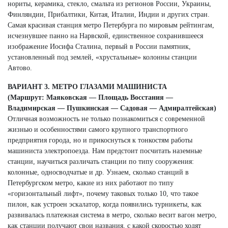
нориты, керамика, стекло, смальта из регионов России, Украины,
Финляндии, Прибалтики, Китая, Италии, Индии и других стран.
Самая красивая станция метро Петербурга по мировым рейтингам,
исчезнувшее панно на Нарвской, единственное сохранившееся
изображение Иосифа Сталина, первый в России памятник,
установленный под землей, «хрустальные» колонны станции
Автово.
ВАРИАНТ 3. МЕТРО ГЛАЗАМИ МАШИНИСТА
(Маршрут: Маяковская — Площадь Восстания —
Владимирская — Пушкинская — Садовая — Адмиралтейская)
Отличная возможность не только познакомиться с современной
жизнью и особенностями самого крупного транспортного
предприятия города, но и прикоснуться к тонкостям работы
машиниста электропоезда. Нам предстоит посчитать наземные
станции, научиться различать станции по типу сооружения:
колонные, односводчатые и др. Узнаем, сколько станций в
Петербургском метро, какие из них работают по типу
«горизонтальный лифт», почему таковых только 10, что такое
пилон, как устроен эскалатор, когда появились турникеты, как
развивалась платежная система в метро, сколько весит вагон метро,
как станции получают свои названия, с какой скоростью ходят