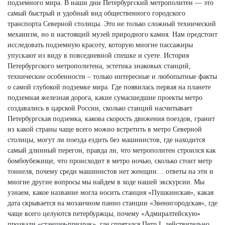
подземного мира. В наши дни Петербургский метрополитен — это
самый быстрый и удобный вид общественного городского
транспорта Северной столицы. Это не только сложный технический
механизм, но и настоящий музей природного камня. Нам предстоит
исследовать подземную красоту, которую многие пассажиры
упускают из виду в повседневной спешке и суете. История
Петербургского метрополитена, эстетика знаковых станций,
технические особенности – только интересные и любопытные факты
о самой глубокой подземке мира. Где появилась первая на планете
подземная железная дорога, какие сумасшедшие проекты метро
создавались в царской России, сколько станций насчитывает
Петербургская подземка, какова скорость движения поездов, гранит
из какой страны чаще всего можно встретить в метро Северной
столицы, могут ли поезда ездить без машинистов, где находится
самый длинный перегон, правда ли, что метрополитен строился как
бомбоубежище, что происходит в метро ночью, сколько стоит метр
тоннеля, почему среди машинистов нет женщин… ответы на эти и
многие другие вопросы мы найдем в ходе нашей экскурсии.
Мы
узнаем, какое название могла носить станция «Пушкинская», какая
дата скрывается на мозаичном панно станции «Звенигородская», где
чаще всего целуются петербуржцы, почему «Адмиралтейскую»
прозвали «станция-призрак», где спрятался Петр I, действительно