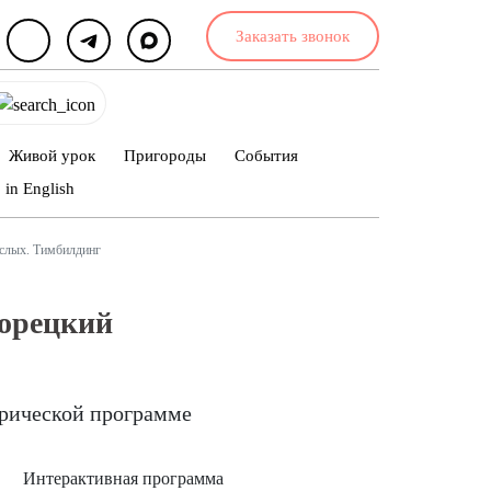
Заказать звонок
Живой урок
Пригороды
События
in English
ослых. Тимбилдинг
рорецкий
орической программе
Интерактивная программа