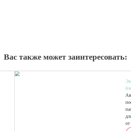
Вас также может заинтересовать:
Эк
бл
Ав
по
па
дл
от