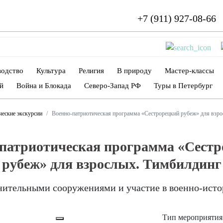
+7 (911) 927-08-66
водство
Культура
Религия
В природу
Мастер-классы
й
Война и Блокада
Северо-Запад РФ
Туры в Петербург
ческие экскурсии
Военно-патриотическая программа «Сестрорецкий рубеж» для взр
патриотическая программа «Сест
рубеж» для взрослых. Тимбилдинг
нительными сооружениями и участие в военно-ист
Тип мероприятия