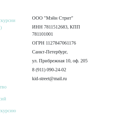
ООО "Мэйн Стрит"
скурсии
ИНН 7811512683, КПП
)
781101001
ОГРН 1127847061176
Санкт-Петербург,
ул. Прибрежная 10, оф. 205
8 (911) 090-24-02
kid-street@mail.ru
тво
сий
скурсию