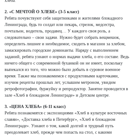
хлеба.
2. «С МЕЧТОЙ О ХЛЕБЕ» (3-5 класс)
Ребята почувствуют себя защитниками и жителями блокадного
Ленинграда, будь то солдат или пекарь, стрелок, медсестра,
почтальон, водитель, продавец… У каждого своя роль, а
следовательно – свои задачи. Нужно будет собрать вещмешок,
определить лишнее и необходимое, сходить в магазин за хлебом,
замаскировать городские доминанты. Наряду с выполнением
заданий, ребята узнают о нормах выдачи хлеба, о его составе. Ведь
ничего общего с современной буханкой он не имеет, поскольку
выпекался из того, что можно было добыть в суровое военное
время. Также мы познакомимся с продуктовыми карточками,
изучим рецепты прошлых лет, услышим метроном, увидим
ретрофотографии, буржуйку и репродуктор. Занятие проводится в
зале «Хлеб в блокадном Ленинграде» и Детском центре.
3. «ЦЕНА ХЛЕБА» (6-11 класс)
Ребята познакомятся с экспозициями «Хлеб в культуре восточных
славян», «Доставка хлеба в Петербург», «Хлеб в блокадном
Ленинграде». Узнают о том, какой долгий и трудный путь
преодолевает хлеб, прежде чем попасть на стол, с какими