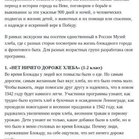
период в истории города на Неве, поговорим о борьбе и
выживании за эти ужасные 900 дней и ночей, о человеческих
подвигах и жизнях детей, о животных и их помощи или спасении,
о надежде и искренней вере в Победу.
В рамках экскурсии мы посетим единственный в России Музей
хлеба, где с разных сторон посмотрим на жизнь блокадного города
и фронтового быта. Для разных возрастных групп разработана своя
программа.
1. «НЕТ НИЧЕГО ДОРОЖЕ ХЛЕБА» (1-2 класс)
Во время Блокады у людей все помыслы были о еде. Но самым
дорогим, самым желанным был вкус хлеба, но его было очень мало.
Чтобы выжить, люди помогали друг другу и надеялись, что в новом
1942 году будет намного легче. Участники программы узнают, как
трудно было купить хлеб в булочных в осажденном Ленинграде, как
проходили новогодние и весенние праздники в 1942 году, как
радовались увеличению норм хлеба, весенним травам и первому
урожаю. Дети узнают не только, какие добавки были в хлебе, но и
что было в меню столовых во время Блокады. Почему люди,
пережившие Блокаду, на себе ощутили, что нет ничего дороже