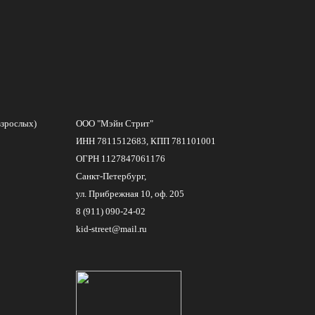
взрослых)
ООО "Мэйн Стрит"
ИНН 7811512683, КПП 781101001
ОГРН 1127847061176
Санкт-Петербург,
ул. Прибрежная 10, оф. 205
8 (911) 090-24-02
kid-street@mail.ru