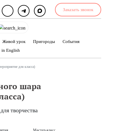
Заказать звонок
Живой урок
Пригороды
События
in English
мероприятие для класса)
ного шара
ласса)
для творчества
иятия
Мастер-класс