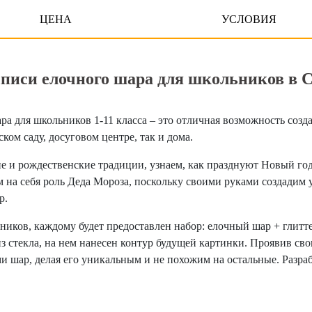
ЦЕНА
УСЛОВИЯ
списи елочного шара для школьников в 
ра для школьников 1-11 класса – это отличная возможность со
ком саду, досуговом центре, так и дома.
и рождественские традиции, узнаем, как празднуют Новый год 
м на себя роль Деда Мороза, поскольку своими руками создадим
р.
ников, каждому будет предоставлен набор: елочный шар + глитте
з стекла, на нем нанесен контур будущей картинки. Проявив св
ми шар, делая его уникальным и не похожим на остальные. Разр
 с нами
Оставить отзыв