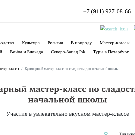
+7 (911) 927-08-66
водство
Культура
Религия
В природу
Мастер-классы
й
Война и Блокада
Северо-Запад РФ
Туры в Петербург
астер-классы
Кулинарный мастер-класс по сладостям для начальной школы
арный мастер-класс по сладост
начальной школы
Участие в увлекательно вкусном мастер-классе
Тип мер